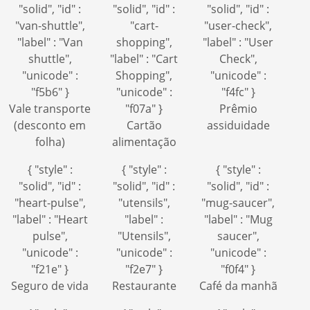
"solid", "id" :
"solid", "id" :
"solid", "id" :
"van-shuttle",
"cart-
"user-check",
"label" : "Van
shopping",
"label" : "User
shuttle",
"label" : "Cart
Check",
"unicode" :
Shopping",
"unicode" :
"f5b6" }
"unicode" :
"f4fc" }
Vale transporte
"f07a" }
Prêmio
(desconto em
Cartão
assiduidade
folha)
alimentação
{ "style" :
{ "style" :
{ "style" :
"solid", "id" :
"solid", "id" :
"solid", "id" :
"heart-pulse",
"utensils",
"mug-saucer",
"label" : "Heart
"label" :
"label" : "Mug
pulse",
"Utensils",
saucer",
"unicode" :
"unicode" :
"unicode" :
"f21e" }
"f2e7" }
"f0f4" }
Seguro de vida
Restaurante
Café da manhã