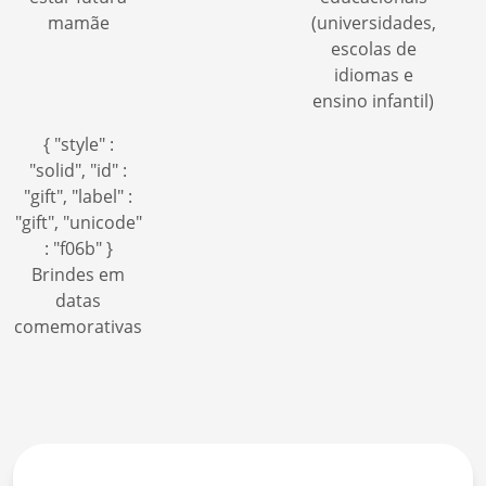
mamãe
(universidades,
escolas de
idiomas e
ensino infantil)
{ "style" :
"solid", "id" :
"gift", "label" :
"gift", "unicode"
: "f06b" }
Brindes em
datas
comemorativas