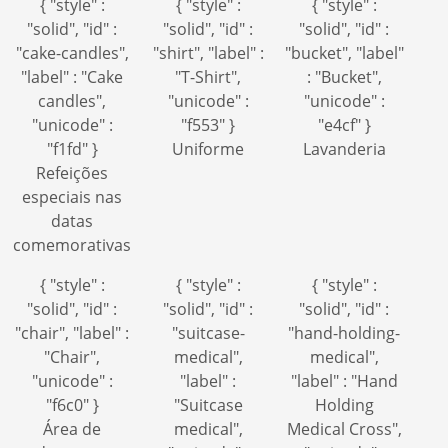
{ "style" :
{ "style" :
{ "style" :
"solid", "id" :
"solid", "id" :
"solid", "id" :
"cake-candles",
"shirt", "label" :
"bucket", "label"
"label" : "Cake
"T-Shirt",
: "Bucket",
candles",
"unicode" :
"unicode" :
"unicode" :
"f553" }
"e4cf" }
"f1fd" }
Uniforme
Lavanderia
Refeições
especiais nas
datas
comemorativas
{ "style" :
{ "style" :
{ "style" :
"solid", "id" :
"solid", "id" :
"solid", "id" :
"chair", "label" :
"suitcase-
"hand-holding-
"Chair",
medical",
medical",
"unicode" :
"label" :
"label" : "Hand
"f6c0" }
"Suitcase
Holding
Área de
medical",
Medical Cross",