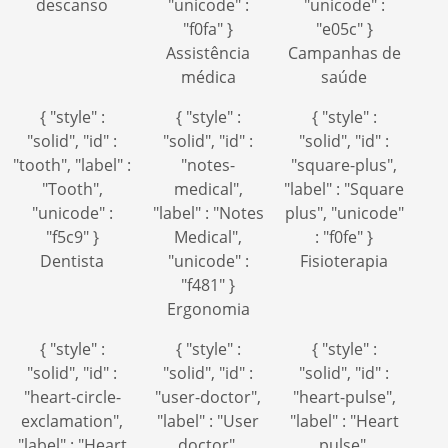
descanso
"unicode" :
"unicode" :
"f0fa" }
"e05c" }
Assistência
Campanhas de
médica
saúde
{ "style" :
{ "style" :
{ "style" :
"solid", "id" :
"solid", "id" :
"solid", "id" :
"tooth", "label" :
"notes-
"square-plus",
"Tooth",
medical",
"label" : "Square
"unicode" :
"label" : "Notes
plus", "unicode"
"f5c9" }
Medical",
: "f0fe" }
Dentista
"unicode" :
Fisioterapia
"f481" }
Ergonomia
{ "style" :
{ "style" :
{ "style" :
"solid", "id" :
"solid", "id" :
"solid", "id" :
"heart-circle-
"user-doctor",
"heart-pulse",
exclamation",
"label" : "User
"label" : "Heart
"label" : "Heart
doctor",
pulse",