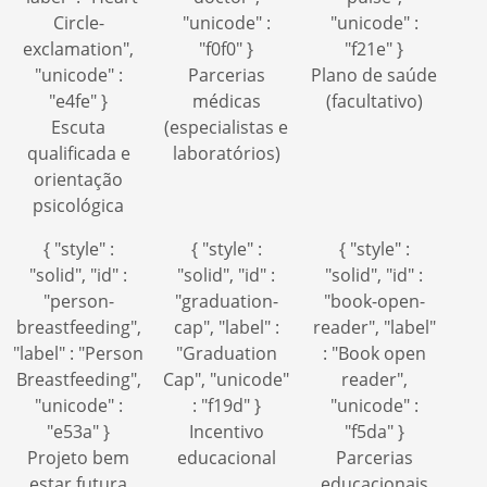
Circle-
"unicode" :
"unicode" :
exclamation",
"f0f0" }
"f21e" }
"unicode" :
Parcerias
Plano de saúde
"e4fe" }
médicas
(facultativo)
Escuta
(especialistas e
qualificada e
laboratórios)
orientação
psicológica
{ "style" :
{ "style" :
{ "style" :
"solid", "id" :
"solid", "id" :
"solid", "id" :
"person-
"graduation-
"book-open-
breastfeeding",
cap", "label" :
reader", "label"
"label" : "Person
"Graduation
: "Book open
Breastfeeding",
Cap", "unicode"
reader",
"unicode" :
: "f19d" }
"unicode" :
"e53a" }
Incentivo
"f5da" }
Projeto bem
educacional
Parcerias
estar futura
educacionais